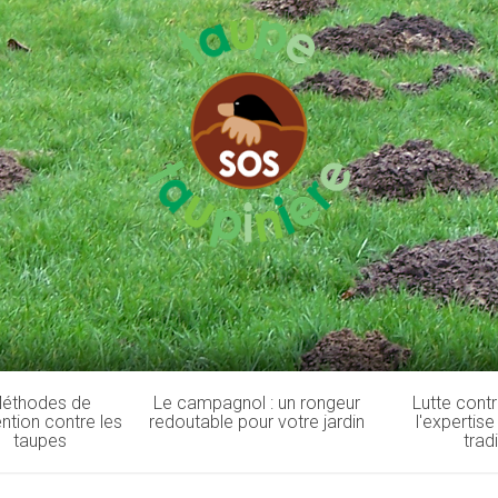
éthodes de
Le campagnol : un rongeur
Lutte contr
ntion contre les
redoutable pour votre jardin
l'expertis
taupes
trad