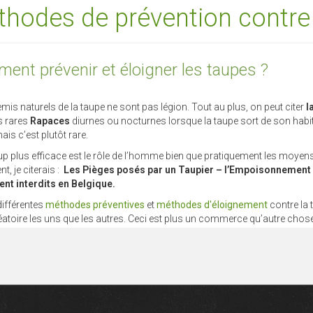
hodes de prévention contre
nt prévenir et éloigner les taupes ?
mis naturels de la taupe ne sont pas légion. Tout au plus, on peut citer
l
 rares
Rapaces
diurnes ou nocturnes lorsque la taupe sort de son hab
ais c’est plutôt rare.
 plus efficace est le rôle de l’homme bien que pratiquement les moyens qu
, je citerais :
Les Pièges posés par un Taupier – l’Empoisonnement –
nt interdits en Belgique.
 différentes
méthodes préventives
et
méthodes d'éloignement
contre la 
éatoire les uns que les autres. Ceci est plus un commerce qu’autre chose
ion est d’appeler un professionnel c'est-à-dire :
UN TAUPIER
qui travail
nnement.