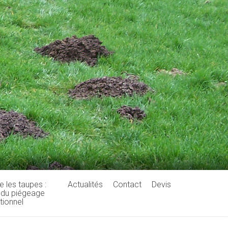
e les taupes :
Actualités
Contact
Devis
e du piégeage
itionnel