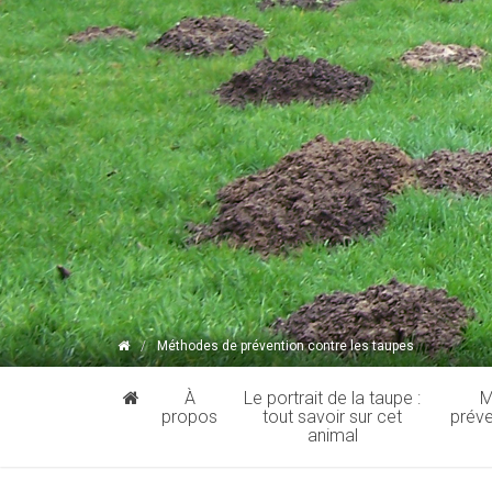
Méthodes de prévention contre les taupes
Passer
À
Le portrait de la taupe :
M
le
propos
tout savoir sur cet
préve
menu
animal