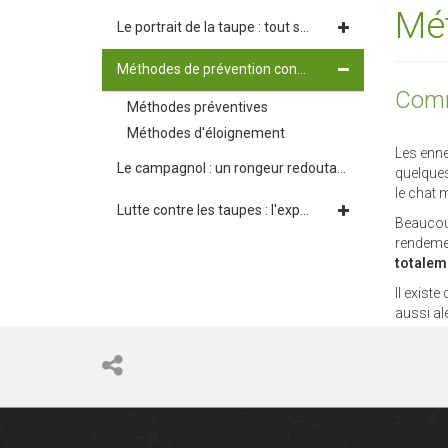
Mét
Le portrait de la taupe : tout savoir sur cet animal
Méthodes de prévention contre les taupes
Comme
Méthodes préventives
Méthodes d'éloignement
Les enne
Le campagnol : un rongeur redoutable pour votre jardin
quelques
le chat m
Lutte contre les taupes : l'expertise du piégeage traditionnel
Beaucoup
rendement
totaleme
Il existe
aussi al
La solut
l’enviro