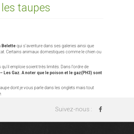
 les taupes
a Belette
qui s’aventure dans ses galeries ainsi que
itat. Certains animaux domestiques comme le chien ou
’il emploie soient très limités. Dans l’ordre de
 Les Gaz. A noter que le poison et le gaz(PH3) sont
taupe dont je vous parle dans les onglets mais tout
.
le de manière écologique et sans danger pour vous et
Suivez-
Suivez-nous :
nous
sur